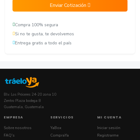
Enviar Cotización
Compra 100% segura
Si no te gusta, te devolvemos
Entrega gratis a todo el país
Blv. Los Próceres 24-20 zona 10
Zentro Plaza bodega 8
Guatemala, Guatemala
EMPRESA
SERVICIOS
MI CUENTA
Sobre nosotros
YaBox
Iniciar sesión
FAQ's
CompraYa
Registrarme